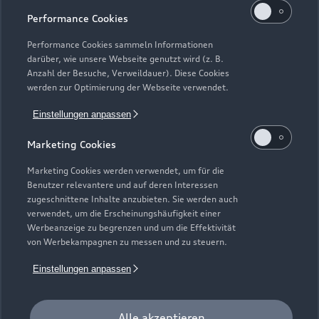
Kaufen & leasen
Alle Modelle
Performance Cookies
Modelle vergleichen
Service & Zubehör
Performance Cookies sammeln Informationen
Neuwagensuche
darüber, wie unsere Webseite genutzt wird (z. B.
Elektromodelle
Anzahl der Besuche, Verweildauer). Diese Cookies
Gebrauchtwagensuche
Support
werden zur Optimierung der Webseite verwendet.
Saisonale Angebote
Plug-in-Hybride
Gebrauchtwagen
Einstellungen anpassen
Audi Services
Über Audi
Kundenservice
Finanzierung
Marketing Cookies
Garantie
Händlersuche
Aktionen & Angebote
Unternehmen
Marketing Cookies werden verwendet, um für die
Audi digital services
Benutzer relevantere und auf deren Interessen
Audi Code
Geschäftskunden
Karriere
zugeschnittene Inhalte anzubieten. Sie werden auch
myAudi
verwendet, um die Erscheinungshäufigkeit einer
Häufige Fragen (FAQ)
Investor Relations
Werbeanzeige zu begrenzen und um die Effektivität
© 2026 AUDI AG. Alle Rechte vorbehalten
von Werbekampagnen zu messen und zu steuern.
Audi Online Beratung
Presse & Media Center
Impressum
Rechtliches
Hinweisgebersystem
Einstellungen anpassen
Online-Terminvereinbarung
Datenschutz
Datenschutzinformation
Cookie-Einstellungen
Servicekontakt
Cookie-Richtlinie
Barrierefreiheit
Audi erleben
Alle akzeptieren