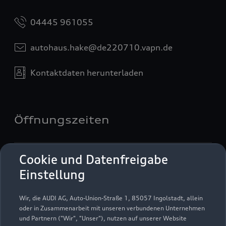
04445 961055
autohaus.hake@de220710.vapn.de
Kontaktdaten herunterladen
Öffnungszeiten
Service
Cookie und Datenfreigabe
Geschlossen
,
öffnet am
Freitag 08:00
Einstellung
Wir, die AUDI AG, Auto-Union-Straße 1, 85057 Ingolstadt, allein
Montag - Freitag
08:00 - 17:00
oder in Zusammenarbeit mit unseren verbundenen Unternehmen
und Partnern ("Wir", "Unser"), nutzen auf unserer Website
Samstag
08:00 - 12:00